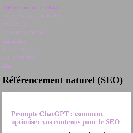
Référencement naturel (SEO)
Google Analytics et outils SEO
Agence web
Marketing de contenu
SEO mobile
Web Design et UX
SEO e-commerce
Blog
Référencement naturel (SEO)
Prompts ChatGPT : comment
optimiser vos contenus pour le SEO